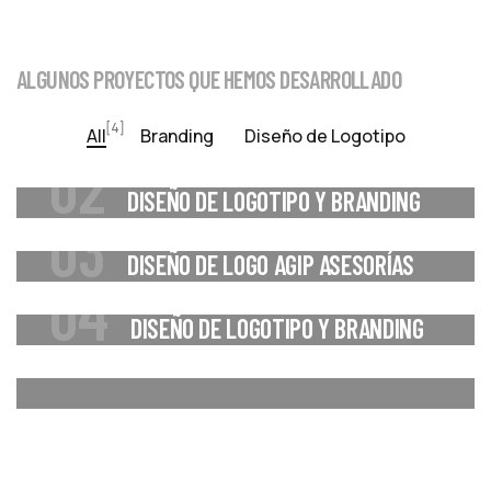
ALGUNOS PROYECTOS QUE HEMOS DESARROLLADO
01
,
,
BRANDING
DISEÑO DE LOGOTIPO
TIENDA ONLINE
[4]
BRANDING Y TIENDA ONLINE PARA
All
Branding
Diseño de Logotipo
02
FRUTIHOGAR.MX
,
BRANDING
DISEÑO DE LOGOTIPO
DISEÑO DE LOGOTIPO Y BRANDING
03
DL DRONES
,
BRANDING
DISEÑO DE LOGOTIPO
DISEÑO DE LOGO AGIP ASESORÍAS
04
PORTILLO
,
,
BRANDING
DISEÑO DE LOGOTIPO
TIENDA ONLINE
DISEÑO DE LOGOTIPO Y BRANDING
TECNOGET