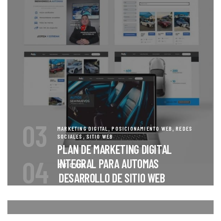
03
,
,
MARKETING DIGITAL
POSICIONAMIENTO WEB
REDES
,
SOCIALES
SITIO WEB
PLAN DE MARKETING DIGITAL
04
INTEGRAL PARA AUTOMAS
SITIO WEB
DESARROLLO DE SITIO WEB
TRABAJO SEGURO SIEMPRE