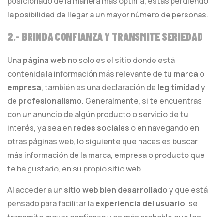
posicionado de la manera más óptima, estás perdiendo
la posibilidad de llegar a un mayor número de personas.
2.- BRINDA CONFIANZA Y TRANSMITE SERIEDAD
Una
página web
no solo es el sitio donde está
contenida la información más relevante de tu
marca
o
empresa
, también es una declaración de
legitimidad
y
de
profesionalismo
. Generalmente, si te encuentras
con un anuncio de algún producto o servicio de tu
interés, ya sea en
redes sociales
o en navegando en
otras páginas web, lo siguiente que haces es buscar
más información de la marca, empresa o producto que
te ha gustado, en su propio sitio web.
Al acceder a un
sitio web bien desarrollado
y que está
pensado para facilitar la
experiencia del usuario
, se