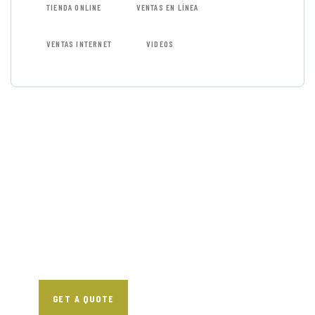
TIENDA ONLINE
VENTAS EN LÍNEA
VENTAS INTERNET
VIDEOS
GET FREE
CONSULTATIONS
SPECIAL ADVISORS
Quis autem vel eum
iure repreh ende
GET A QUOTE