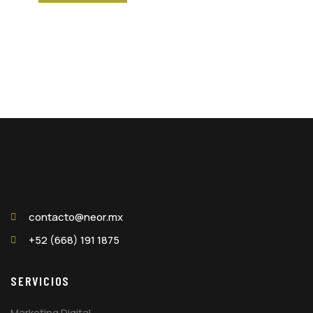
contacto@neor.mx
+52 (668) 191 1875
SERVICIOS
Marketing Digital