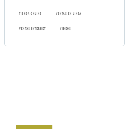
TIENDA ONLINE
VENTAS EN LÍNEA
VENTAS INTERNET
VIDEOS
GET FREE
CONSULTATIONS
SPECIAL ADVISORS
Quis autem vel eum
iure repreh ende