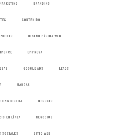
MARKETING
BRANDING
NTES
CONTENIDO
IMIENTO
DISEÑO PÁGINA WEB
MMERCE
EMPRESA
ESAS
GOOGLE ADS
LEADS
A
MARCAS
ETING DIGITAL
NEGOCIO
CIO EN LÍNEA
NEGOCIOS
S SOCIALES
SITIO WEB