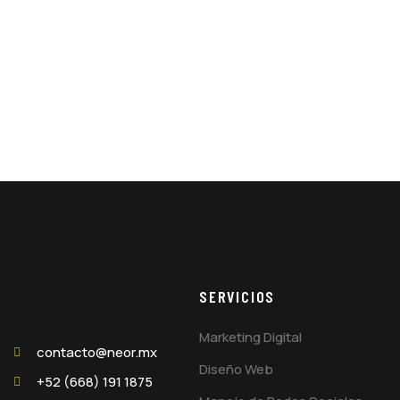
SERVICIOS
Marketing Digital
contacto@neor.mx
Diseño Web
+52 (668) 191 1875