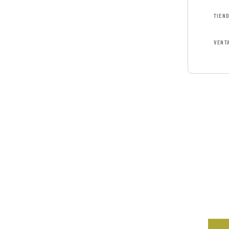
TIEN
VENT
GET
CON
SPEC
Quis
iure 