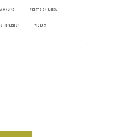
DA ONLINE
VENTAS EN LÍNEA
AS INTERNET
VIDEOS
 FREE
SULTATIONS
IAL ADVISORS
 autem vel eum
repreh ende